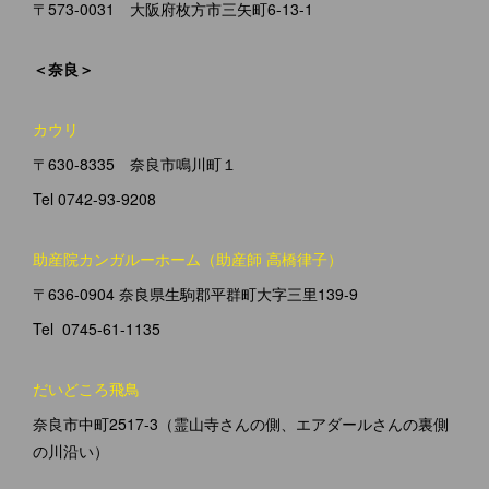
〒573-0031 大阪府枚方市三矢町6-13-1
＜奈良＞
カウリ
〒630-8335 奈良市鳴川町１
Tel 0742-93-9208
助産院カンガルーホーム（助産師 高橋律子）
〒636-0904 奈良県生駒郡平群町大字三里139-9
Tel 0745-61-1135
だいどころ飛鳥
奈良市中町2517-3（霊山寺さんの側、エアダールさんの裏側
の川沿い）